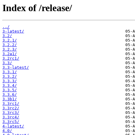
Index of /release/
../
3-latest/
3.2/
3.2.1/
3.2.2/
3.2.3/
3.2a1/
3.2rc1/
3.3/
3.3-latest/
3.3.1/
3.3.2/
3.3.3/
3.3.4/
3.3.5/
3.3.6/
3.3b1/
3.3rc1/
3.3rc2/
3.3rc3/
3.3rc4/
3.3rc5/
4-latest/
4.0/